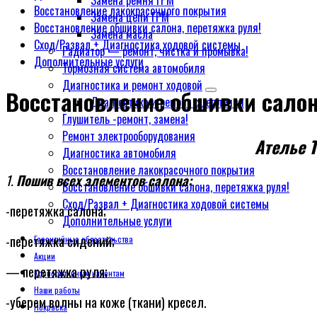
Замена ремня ГРМ
Восстановление лакокрасочного покрытия
Замена цепи ГРМ
Восстановление обшивки салона, перетяжка руля!
Замена масла
Сход/Развал + Диагностика ходовой системы
Радиатор — ремонт, чистка и промывка!
Дополнительные услуги
Тормозная система автомобиля
Диагностика и ремонт ходовой
Восстановление обшивки салон
Диагностика и ремонт сцепления
Глушитель -ремонт, замена!
Ремонт электрооборудования
Ателье Т
Диагностика автомобиля
Восстановление лакокрасочного покрытия
1.
Пошив всех элементов салона:
Восстановление обшивки салона, перетяжка руля!
Сход/Развал + Диагностика ходовой системы
-перетяжка салона;
Дополнительные услуги
-перетяжка сидений;
Гарантийные обязательства
Акции
— перетяжка руля;
Корпоративным клиентам
Наши работы
-уберем волны на коже (ткани) кресел.
Покраска