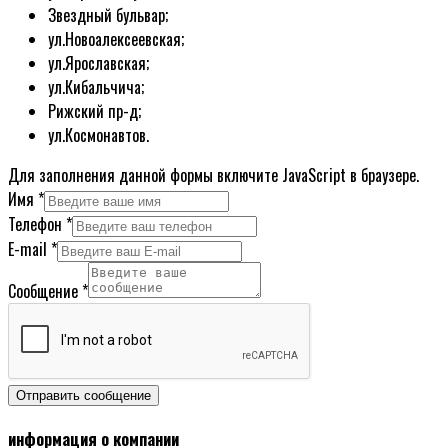
Звездный бульвар;
ул.Новоалексеевская;
ул.Ярославская;
ул.Кибальчича;
Рижский пр-д;
ул.Космонавтов.
Для заполнения данной формы включите JavaScript в браузере.
Имя
*
Сообщение
Телефон
*
Имя
E-mail
*
E-
Сообщение
*
mail
Отправить сообщение
информация о компании